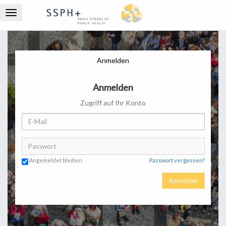
Toggle
navigation
Anmelden
Anmelden
Zugriff auf Ihr Konto
Angemeldet bleiben
Passwort vergessen?
Anmelden